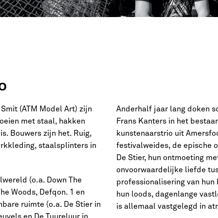
o
 Smit (ATM Model Art) zijn
Anderhalf jaar lang doken s
oeien met staal, hakken
Frans Kanters in het besta
is. Bouwers zijn het. Ruig,
kunstenaarstrio uit Amersfo
kkleding, staalsplinters in
festivalweides, de epische 
De Stier, hun ontmoeting met
onvoorwaardelijke liefde tus
valwereld (o.a. Down The
professionalisering van hun 
The Woods, Defqon. 1 en
hun loods, dagenlange vast
re ruimte (o.a. De Stier in
is allemaal vastgelegd in at
euvels en De Tuureluur in