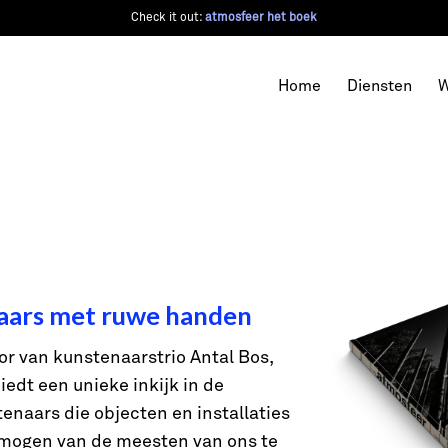
Check it out:
atmosfeer het boek
Home
Diensten
W
aars met ruwe handen
or van kunstenaarstrio Antal Bos,
iedt een unieke inkijk in de
enaars die objecten en installaties
rmogen van de meesten van ons te